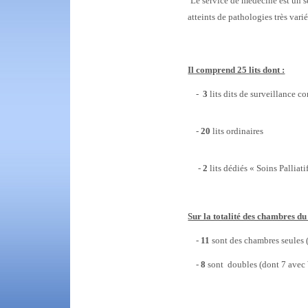
Le service de médecine est un s
atteints de pathologies très varié
Il comprend 25 lits dont :
-
3
lits dits de surveillance c
-
20
lits ordinaires
-
2
lits dédiés « Soins Palliatif
Sur la totalité des chambres du 
-
11
sont des chambres seules 
-
8
sont doubles (dont 7 avec