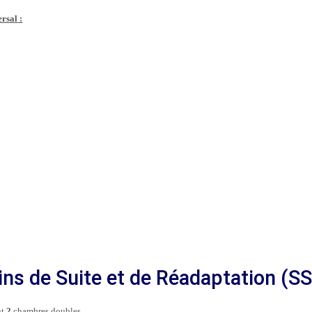
rsal :
ins de Suite et de Réadaptation (S
nt
2
chambres doubles