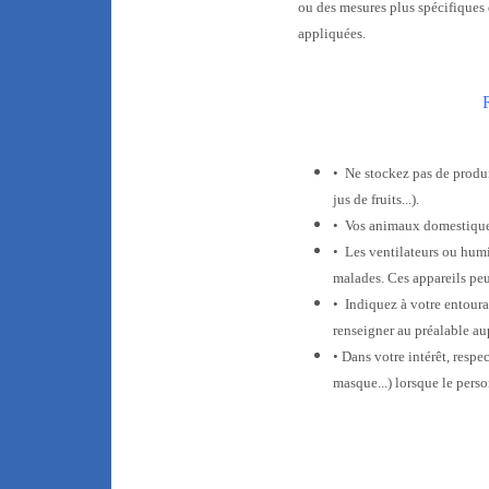
ou des mesures plus spécifiques 
appliquées.
• Ne stockez pas de produit
jus de fruits...).
• Vos animaux domestiques
• Les ventilateurs ou humi
malades. Ces appareils peu
• Indiquez à votre entourag
renseigner au préalable au
• Dans votre intérêt, resp
masque...) lorsque le pers