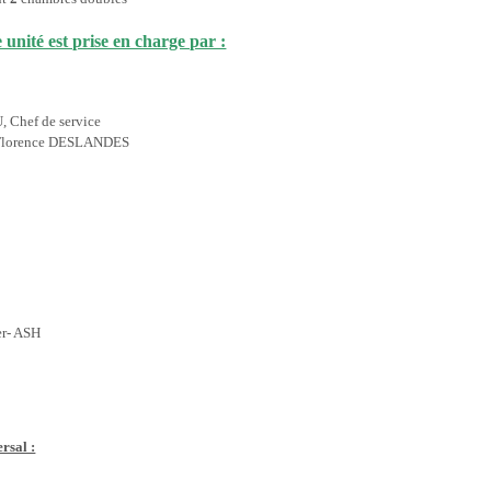
 unité est prise en charge par :
 Chef de service
 Florence DESLANDES
er- ASH
rsal :