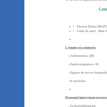
Cette
• Docteur Dorina BRATU,
• Cadre de santé : Mme
L'équipe est composée:
-
d'infirirmières- IDE
- d'aides-soignantes- AS
- d'agents de service hospitali
- de sécretaire
Personnel intervenant en trasve
- Un kinésithérapeute