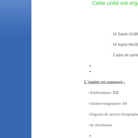
Cette unité est or
·
Dr Salah OU
·
Dr Ingrid MAZ
·
Cadre de san
L'équipe est composée :
-
d'infirmières- IDE
- d'aides-soignantes- AS
- d'agents de service hospitali
- de sécretaires