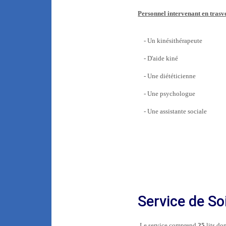
Personnel intervenant en trasve
- Un kinésithérapeute
- D'aide kiné
- Une diététicienne
- Une psychologue
- Une assistante sociale
Service de So
Le service comprend
25
lits do