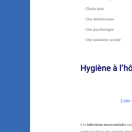
- D'aide kiné
- Une diététicienne
- Une psychologue
- Une assistante sociale
Hygiène à l’hô
Lutte 
Les
infections nosocomiales
son
après) le séjour des patients dan