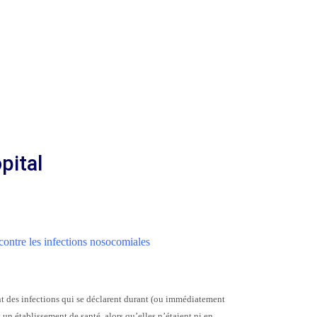
pital
contre les infections nosocomiales
t des infections qui se déclarent durant (ou immédiatement
s un établissement de santé, alors qu’elles n’étaient ni en