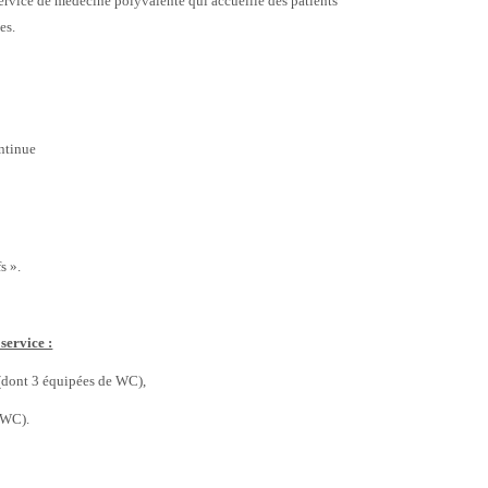
ervice de médecine polyvalente qui accueille des patients
es.
ontinue
s ».
service :
(dont 3 équipées de WC),
 WC).